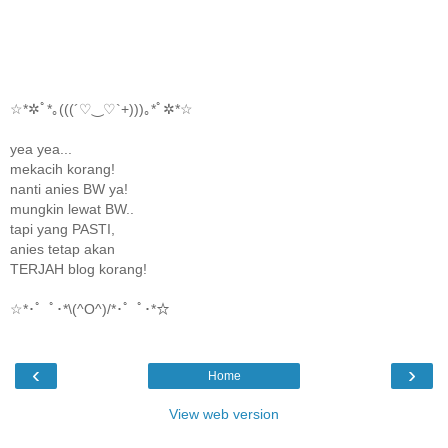
☆*✲ﾟ*｡(((´♡‿♡`+)))｡*ﾟ✲*☆
yea yea...
mekacih korang!
nanti anies BW ya!
mungkin lewat BW..
tapi yang PASTI,
anies tetap akan
TERJAH blog korang!
☆*･゜ﾟ･*\(^O^)/*･゜ﾟ･*☆
‹
›
Home
View web version