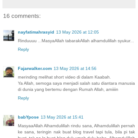
16 comments:
nayfatimahrasyid
13 May 2026 at 12:05
Rinduuuu ...MasyaAllah tabarakAllah alhamdulillah syukur...
Reply
Fajarwalker.com
13 May 2026 at 14:56
merinding melihat short video di dalam Kaabah.
Ya Allah, semoga saya menjadi salah satu diantara manusia
di dunia yang bertemu dengan Rumah Allah, amiiiin
Reply
babYpose
13 May 2026 at 15:41
MasyaaAllah Alhamdulillah rindu sana, Alhamdulillah pernah
ke sana, teringin nak buat blog travel tapi tula, bila pi tak
buat, tak pa la buat blog duk umah dulu hehe..Alhamdulillah