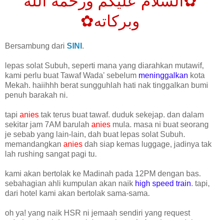
✿السلام عليكم ورحمة الله
وبركاته✿
Bersambung dari
SINI
.
lepas solat Subuh, seperti mana yang diarahkan mutawif,
kami perlu buat Tawaf Wada' sebelum
meninggalkan
kota
Mekah. haiihhh berat sungguhlah hati nak tinggalkan bumi
penuh barakah ni.
tapi
anies
tak terus buat tawaf. duduk sekejap. dan dalam
sekitar jam 7AM barulah
anies
mula. masa ni buat seorang
je sebab yang lain-lain, dah buat lepas solat Subuh.
memandangkan
anies
dah siap kemas luggage, jadinya tak
lah rushing sangat pagi tu.
kami akan bertolak ke Madinah pada 12PM dengan bas.
sebahagian ahli kumpulan akan naik
high speed train
. tapi,
dari hotel kami akan bertolak sama-sama.
oh ya! yang naik HSR ni jemaah sendiri yang request