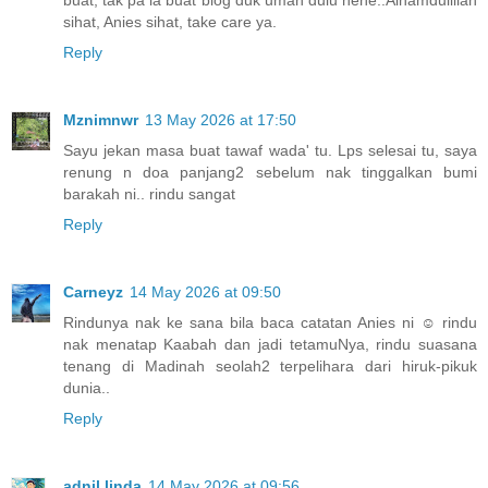
sihat, Anies sihat, take care ya.
Reply
Mznimnwr
13 May 2026 at 17:50
Sayu jekan masa buat tawaf wada' tu. Lps selesai tu, saya
renung n doa panjang2 sebelum nak tinggalkan bumi
barakah ni.. rindu sangat
Reply
Carneyz
14 May 2026 at 09:50
Rindunya nak ke sana bila baca catatan Anies ni ☺️ rindu
nak menatap Kaabah dan jadi tetamuNya, rindu suasana
tenang di Madinah seolah2 terpelihara dari hiruk-pikuk
dunia..
Reply
adnil linda
14 May 2026 at 09:56