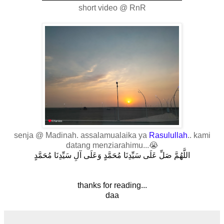
short video @ RnR
senja @ Madinah. assalamualaika ya
Rasulullah
.. kami
datang menziarahimu...😭
اللَّهُمَّ صَلِّ عَلَى سَيِّدِنَا مُحَمَّدٍ وَعَلَى آلِ سَيِّدِنَا مُحَمَّدٍ
thanks for reading...
daa